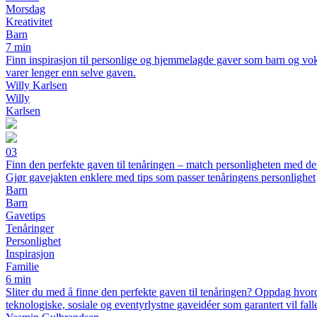
Morsdag
Kreativitet
Barn
7 min
Finn inspirasjon til personlige og hjemmelagde gaver som barn og vok
varer lenger enn selve gaven.
Willy Karlsen
Willy
Karlsen
03
Finn den perfekte gaven til tenåringen – match personligheten med de
Gjør gavejakten enklere med tips som passer tenåringens personlighet
Barn
Barn
Gavetips
Tenåringer
Personlighet
Inspirasjon
Familie
6 min
Sliter du med å finne den perfekte gaven til tenåringen? Oppdag hvord
teknologiske, sosiale og eventyrlystne gaveidéer som garantert vil fall