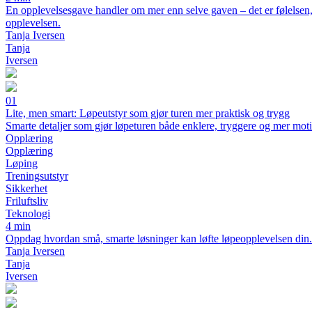
En opplevelsesgave handler om mer enn selve gaven – det er følelsen, 
opplevelsen.
Tanja Iversen
Tanja
Iversen
01
Lite, men smart: Løpeutstyr som gjør turen mer praktisk og trygg
Smarte detaljer som gjør løpeturen både enklere, tryggere og mer mot
Opplæring
Opplæring
Løping
Treningsutstyr
Sikkerhet
Friluftsliv
Teknologi
4 min
Oppdag hvordan små, smarte løsninger kan løfte løpeopplevelsen din. Fr
Tanja Iversen
Tanja
Iversen