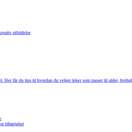
kreativ utfoldelse
sel. Her får du tips til hvordan du velger leker som passer til alder, ferdi
e
g tilhørighet