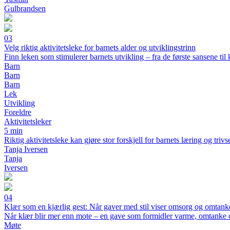
Gulbrandsen
03
Velg riktig aktivitetsleke for barnets alder og utviklingstrinn
Finn leken som stimulerer barnets utvikling – fra de første sansene til 
Barn
Barn
Barn
Lek
Utvikling
Foreldre
Aktivitetsleker
5 min
Riktig aktivitetsleke kan gjøre stor forskjell for barnets læring og triv
Tanja Iversen
Tanja
Iversen
04
Klær som en kjærlig gest: Når gaver med stil viser omsorg og omtank
Når klær blir mer enn mote – en gave som formidler varme, omtanke o
Møte