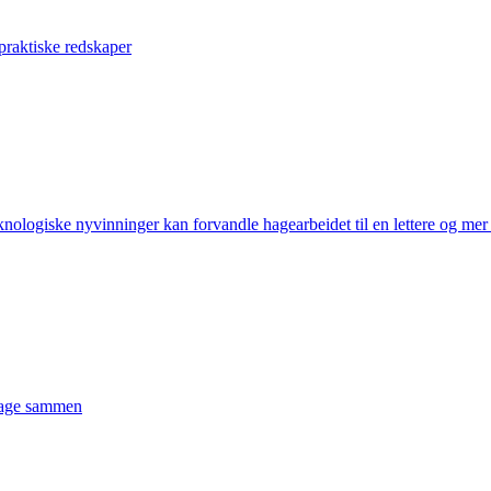
praktiske redskaper
ogiske nyvinninger kan forvandle hagearbeidet til en lettere og mer fo
 lage sammen