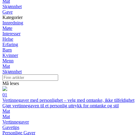
Mat
Skjønnhet
Gave
Kategorier
Innredning
Møte
Interesser
Helse
Erfaring
Barn
Kvinner
Menn
Mat
Skjønnhet
Må leses
01
Vertinnegaver med personlighet – velg med omtanke, ikke tilfeldighet
Gjør vertinnegaven til et personlig uttrykk for omtanke og stil
Mat
Mat
Vertinnegaver
Gavetips
Personlige Gaver