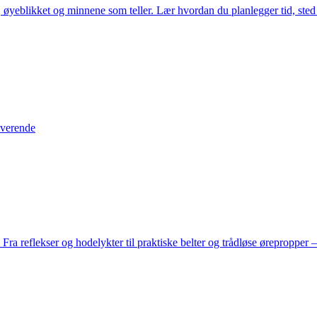
øyeblikket og minnene som teller. Lær hvordan du planlegger tid, sted 
iverende
a reflekser og hodelykter til praktiske belter og trådløse ørepropper – h