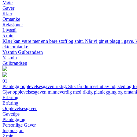
Møte
Gaver
Klær
Omtanke
Relasjoner
Livsstil
5 min
Klær kan være mer enn bare stoff og snitt. Når vi gir et plagg i gave,
ekte omtanke.
Yasmin Gulbrandsen
Yasmin
Gulbrandsen
01
Planlegg opplevelsesgaven riktig: Slik får du mest ut av tid, sted og f
Gjør opplevelsesgaven minneverdig med riktig planlegging og omtan
Erfaring
Erfaring
Opplevelsesgaver
Gavetips
Planlegging
Personlige Gaver
Inspirasjon
2 min