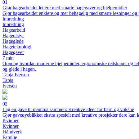
01
Gjør hagearbeidet lettere med smarte hagegaver og hjelpemidler
Gjør hagearbeidet enklere og mer behagelig med smarte løsninger og 
Innredning
Innredning
Hagearbeid
Hageutstyr
Hageglede
Hageteknologi
Hagegaver
7 min
Oppdag hvordan moderne hjelpemidler, ergonomiske redskaper og teknol
og glede i hagen.
Tanja Iversen
Tanja
Iversen
02
Lag en gave til mamma sammen: Kreative ideer for barn og voksne
Gjør gaveøyeblikket ekstra spesielt med kreative prosjekter dere kan
Kvinner
Kvinner
Håndverk
Familie