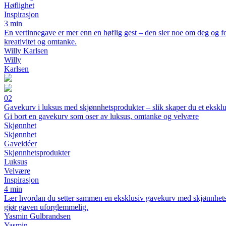
Høflighet
Inspirasjon
3 min
En vertinnegave er mer enn en høflig gest – den sier noe om deg og fo
kreativitet og omtanke.
Willy Karlsen
Willy
Karlsen
02
Gavekurv i luksus med skjønnhetsprodukter – slik skaper du et eksklu
Gi bort en gavekurv som oser av luksus, omtanke og velvære
Skjønnhet
Skjønnhet
Gaveidéer
Skjønnhetsprodukter
Luksus
Velvære
Inspirasjon
4 min
Lær hvordan du setter sammen en eksklusiv gavekurv med skjønnhetsprod
gjør gaven uforglemmelig.
Yasmin Gulbrandsen
Yasmin