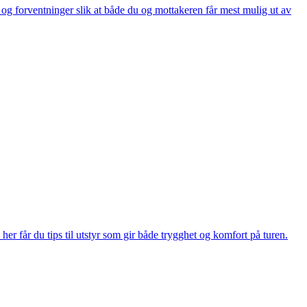
og forventninger slik at både du og mottakeren får mest mulig ut av
er får du tips til utstyr som gir både trygghet og komfort på turen.