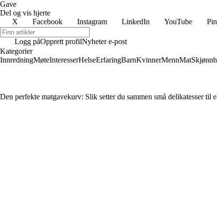
Gave
Del og vis hjerte
X
Facebook
Instagram
LinkedIn
YouTube
Pin
Logg på
Opprett profil
Nyheter e-post
Kategorier
Innredning
Møte
Interesser
Helse
Erfaring
Barn
Kvinner
Menn
Mat
Skjønnh
Den perfekte matgavekurv: Slik setter du sammen små delikatesser til 