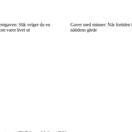
entgaven: Slik velger du en
Gaver med minner: Når fortiden b
om varer livet ut
nåtidens glede