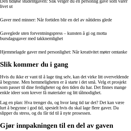
Den tidløse studentgaven: Slik velger du en personlig gave som varer
livet ut
Gaver med minner: Når fortiden blir en del av nåtidens glede
Gaveglede uten forventningspress – kunsten å gi og motta
bursdagsgaver med takknemlighet
Hjemmelagde gaver med personlighet: Når kreativitet møter omtanke
Slik kommer du i gang
Hvis du ikke er vant til å lage ting selv, kan det virke litt overveldende
å begynne. Men hemmeligheten er å starte i det små. Velg et prosjekt
som passer til dine ferdigheter og den tiden du har. Det finnes mange
enkle ideer som krever få materialer og litt tålmodighet.
Lag en plan: Hva trenger du, og hvor lang tid tar det? Det kan være
lurt å begynne i god tid, spesielt hvis du skal lage flere gaver. Da
slipper du stress, og du får tid til å nyte prosessen.
Gjør innpakningen til en del av gaven