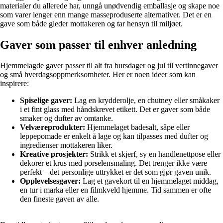
materialer du allerede har, unngå unødvendig emballasje og skape noe
som varer lenger enn mange masseproduserte alternativer. Det er en
gave som både gleder mottakeren og tar hensyn til miljøet.
Gaver som passer til enhver anledning
Hjemmelagde gaver passer til alt fra bursdager og jul til vertinnegaver
og små hverdagsoppmerksomheter. Her er noen ideer som kan
inspirere:
Spiselige gaver:
Lag en krydderolje, en chutney eller småkaker
i et fint glass med håndskrevet etikett. Det er gaver som både
smaker og dufter av omtanke.
Velværeprodukter:
Hjemmelaget badesalt, såpe eller
leppepomade er enkelt å lage og kan tilpasses med dufter og
ingredienser mottakeren liker.
Kreative prosjekter:
Strikk et skjerf, sy en handlenettpose eller
dekorer et krus med porselensmaling. Det trenger ikke være
perfekt – det personlige uttrykket er det som gjør gaven unik.
Opplevelsesgaver:
Lag et gavekort til en hjemmelaget middag,
en tur i marka eller en filmkveld hjemme. Tid sammen er ofte
den fineste gaven av alle.