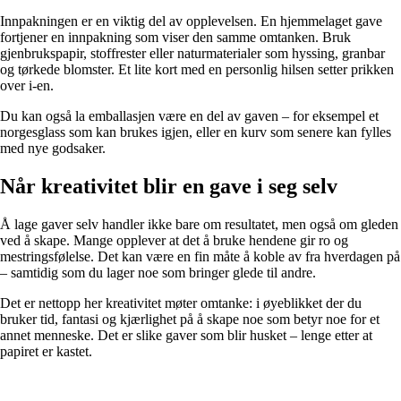
Innpakningen er en viktig del av opplevelsen. En hjemmelaget gave
fortjener en innpakning som viser den samme omtanken. Bruk
gjenbrukspapir, stoffrester eller naturmaterialer som hyssing, granbar
og tørkede blomster. Et lite kort med en personlig hilsen setter prikken
over i-en.
Du kan også la emballasjen være en del av gaven – for eksempel et
norgesglass som kan brukes igjen, eller en kurv som senere kan fylles
med nye godsaker.
Når kreativitet blir en gave i seg selv
Å lage gaver selv handler ikke bare om resultatet, men også om gleden
ved å skape. Mange opplever at det å bruke hendene gir ro og
mestringsfølelse. Det kan være en fin måte å koble av fra hverdagen på
– samtidig som du lager noe som bringer glede til andre.
Det er nettopp her kreativitet møter omtanke: i øyeblikket der du
bruker tid, fantasi og kjærlighet på å skape noe som betyr noe for et
annet menneske. Det er slike gaver som blir husket – lenge etter at
papiret er kastet.