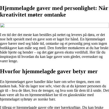
Hjemmelagde gaver med personlighet: Når
kreativitet møter omtanke
I en tid der det meste kan bestilles på nettet og leveres på døra, er det
noe helt spesielt med en gave som er laget for hånd. En hjemmelaget
gave bærer med seg både tid, omtanke og et personlig preg som ingen
butikkgave kan måle seg med. Den forteller mottakeren at du har brukt
både hjerte og hender – og det gjør gaven ekstra verdifull. Her får du
inspirasjon til hvordan du kan lage gaver som gleder, overrasker og
varer lenge.
Hvorfor hjemmelagde gaver betyr mer
En hjemmelaget gave handler ikke bare om selve tingen, men om
tanken bak. Når du lager noe selv, viser du at du kjenner personen du
gir til – hva de liker, hva de trenger, og hva som får dem til å smile. Det
kan være alt fra en hjemmestrikket lue til en glasskrukke med
hjemmelaget syltetøy av norske bær.
I tillegg er hjemmelagde gaver ofte mer bærekraftige. Du kan bruke